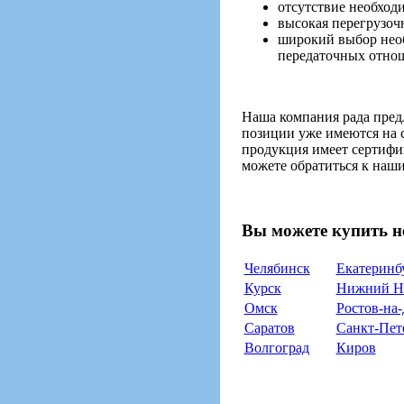
отсутствие необход
высокая перегрузоч
широкий выбор необ
передаточных отно
Наша компания рада пред
позиции уже имеются на с
продукция имеет сертифи
можете обратиться к наш
Вы можете купить н
Челябинск
Екатеринб
Курск
Нижний Н
Омск
Ростов-на
Саратов
Санкт-Пет
Волгоград
Киров