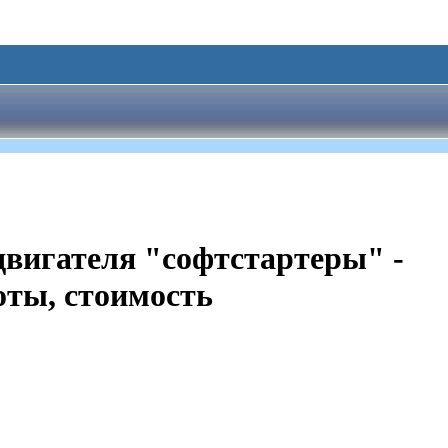
двигателя "софтстартеры" -
оты, стоимость