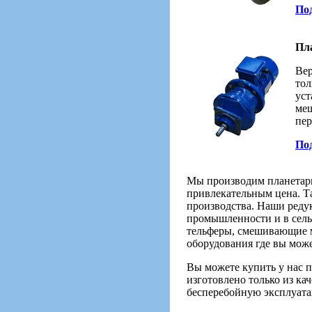
Под
Пл
Вер
тол
уст
меш
пер
Под
Мы производим планетарн
привлекательным цена. Та
производства. Наши редук
промышленности и в сель
тельферы, смешивающие м
оборудования где вы мож
Вы можете купить у нас 
изготовлено только из к
бесперебойную эксплуата