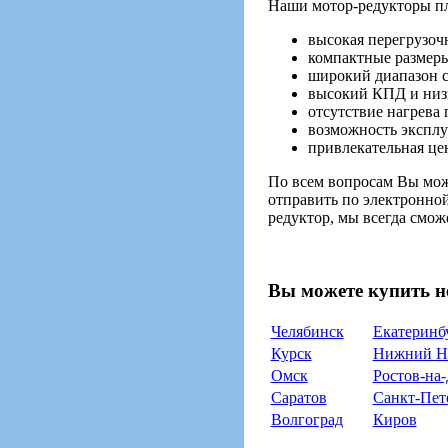
Наши мотор-редукторы п
высокая перегрузоч
компактные размеры
широкий диапазон с
высокий КПД и низк
отсутствие нагрева 
возможность эксплу
привлекательная це
По всем вопросам Вы мож
отправить по электронной
редуктор, мы всегда смо
Вы можете купить н
Челябинск
Екатеринб
Курск
Нижний Н
Омск
Ростов-на
Саратов
Санкт-Пет
Волгоград
Киров