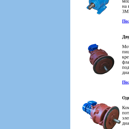
мощ
на 
3МП
Под
Дв
Мот
пищ
кре
фла
под
диа
Под
Од
Ком
пот
эле
диа