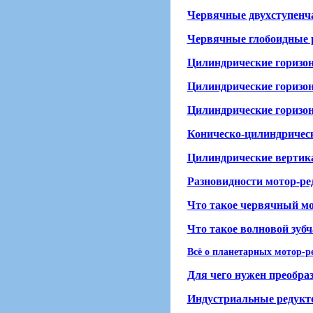
Червячные двухступенч
Червячные глобоидные 
Цилиндрические горизо
Цилиндрические горизо
Цилиндрические горизо
Коническо-цилиндрическ
Цилиндрические вертик
Разновидности мотор-ре
Что такое червячный мо
Что такое волновой зубч
Всё о планетарных мотор-р
Для чего нужен преобра
Индустриальные редук