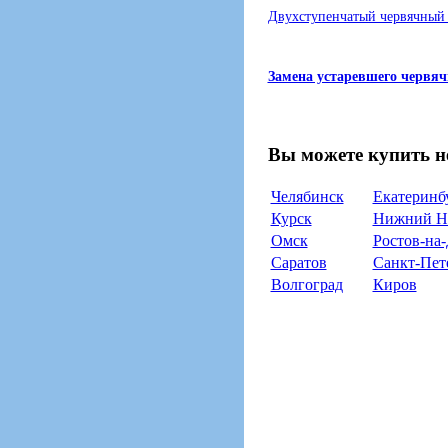
Двухступенчатый червячный
Замена устаревшего червяч
Вы можете купить н
Челябинск
Екатеринб
Курск
Нижний Н
Омск
Ростов-на
Саратов
Санкт-Пет
Волгоград
Киров